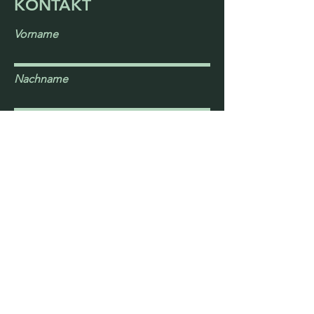
KONTAKT
Vorname
Nachname
E-Mail
Betreff
Bitte eine Nachricht hinterlassen
Einreichen