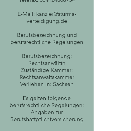
E-Mail:
kanzlei@sturma-
verteidigung.de
Berufsbezeichnung und
berufsrechtliche Regelungen
Berufsbezeichnung:
Rechtsanwältin
Zuständige Kammer:
Rechtsanwaltskammer
Verliehen in:
Sachsen
Es gelten folgende
berufsrechtliche Regelungen:
Angaben zur
Berufshaftpflichtversicherung