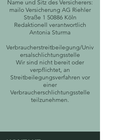
Name und Sitz des Versicherers:
mailo Versicherung AG Riehler
Straße 1 50886 Köln
Redaktionell verantwortlich
Antonia Sturma
Verbraucherstreitbeilegung/Univ
ersalschlichtungsstelle
Wir sind nicht bereit oder
verpflichtet, an
Streitbeilegungsverfahren vor
einer
Verbraucherschlichtungsstelle
teilzunehmen.