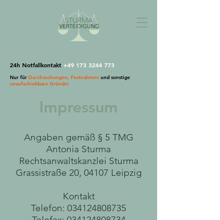
24h Notfallkontakt
+49 173 3244 773
Nur
für
Durchsuchungen, Festnahmen
und sonstige
unaufschiebbare Gründe!
Impressum
Angaben gemäß § 5 TMG
Antonia Sturma
Rechtsanwaltskanzlei Sturma
Grassistraße 20, 04107 Leipzig
Kontakt
Telefon:
034124808735
Telefax: 034124808734